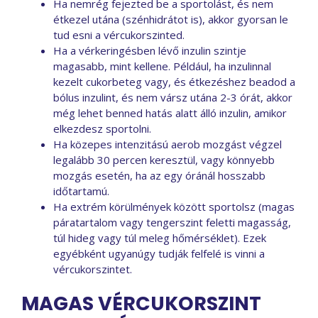
Ha nemrég fejezted be a sportolást, és nem
étkezel utána (szénhidrátot is), akkor gyorsan le
tud esni a vércukorszinted.
Ha a vérkeringésben lévő inzulin szintje
magasabb, mint kellene. Például, ha inzulinnal
kezelt cukorbeteg vagy, és étkezéshez beadod a
bólus inzulint, és nem vársz utána 2-3 órát, akkor
még lehet benned hatás alatt álló inzulin, amikor
elkezdesz sportolni.
Ha közepes intenzitású aerob mozgást végzel
legalább 30 percen keresztül, vagy könnyebb
mozgás esetén, ha az egy óránál hosszabb
időtartamú.
Ha extrém körülmények között sportolsz (magas
páratartalom vagy tengerszint feletti magasság,
túl hideg vagy túl meleg hőmérséklet). Ezek
egyébként ugyanúgy tudják felfelé is vinni a
vércukorszintet.
MAGAS VÉRCUKORSZINT