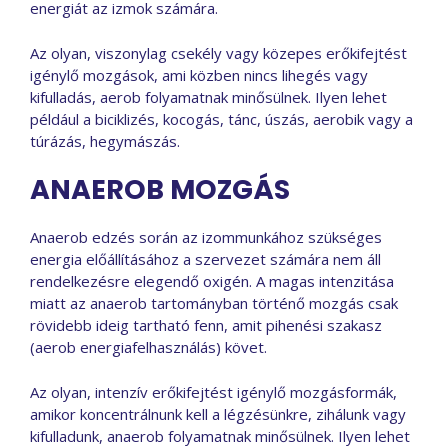
energiát az izmok számára.
Az olyan, viszonylag csekély vagy közepes erőkifejtést
igénylő mozgások, ami közben nincs lihegés vagy
kifulladás, aerob folyamatnak minősülnek. Ilyen lehet
például a biciklizés, kocogás, tánc, úszás, aerobik vagy a
túrázás, hegymászás.
ANAEROB MOZGÁS
Anaerob edzés során az izommunkához szükséges
energia előállításához a szervezet számára nem áll
rendelkezésre elegendő oxigén. A magas intenzitása
miatt az anaerob tartományban történő mozgás csak
rövidebb ideig tartható fenn, amit pihenési szakasz
(aerob energiafelhasználás) követ.
Az olyan, intenzív erőkifejtést igénylő mozgásformák,
amikor koncentrálnunk kell a légzésünkre, zihálunk vagy
kifulladunk, anaerob folyamatnak minősülnek. Ilyen lehet