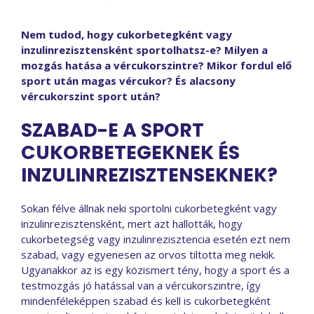
Nem tudod, hogy cukorbetegként vagy
inzulinrezisztensként sportolhatsz-e? Milyen a
mozgás hatása a vércukorszintre? Mikor fordul elő
sport után magas vércukor? És alacsony
vércukorszint sport után?
SZABAD-E A SPORT
CUKORBETEGEKNEK ÉS
INZULINREZISZTENSEKNEK?
Sokan félve állnak neki sportolni cukorbetegként vagy
inzulinrezisztensként, mert azt hallották, hogy
cukorbetegség vagy inzulinrezisztencia esetén ezt nem
szabad, vagy egyenesen az orvos tiltotta meg nekik.
Ugyanakkor az is egy közismert tény, hogy a sport és a
testmozgás jó hatással van a vércukorszintre, így
mindenféleképpen szabad és kell is cukorbetegként