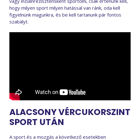
vagy inzulinrezisztensként sportolni, csak értenünk kell,
hogy milyen sport milyen hatással van ránk, oda kell
figyelnünk magunkra, és be kell tartanunk pár fontos
szabályt.
ALACSONY VÉRCUKORSZINT
SPORT UTÁN
A sport és a mozgás a következő esetekben