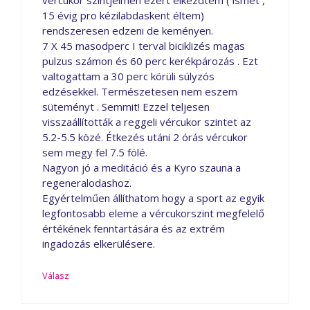
vércukor szintjeimen ezért elkezdtem ( ismét ,
15 évig pro kézilabdaskent éltem)
rendszeresen edzeni de keményen.
7 X 45 masodperc I terval biciklizés magas
pulzus számon és 60 perc kerékpározás . Ezt
valtogattam a 30 perc körüli súlyzós
edzésekkel. Természetesen nem eszem
süteményt . Semmit! Ezzel teljesen
visszaállították a reggeli vércukor szintet az
5.2-5.5 közé. Étkezés utáni 2 órás vércukor
sem megy fel 7.5 fölé.
Nagyon jó a meditáció és a Kyro szauna a
regeneralodashoz.
Egyértelműen állíthatom hogy a sport az egyik
legfontosabb eleme a vércukorszint megfelelő
értékének fenntartására és az extrém
ingadozás elkerülésere.
Válasz