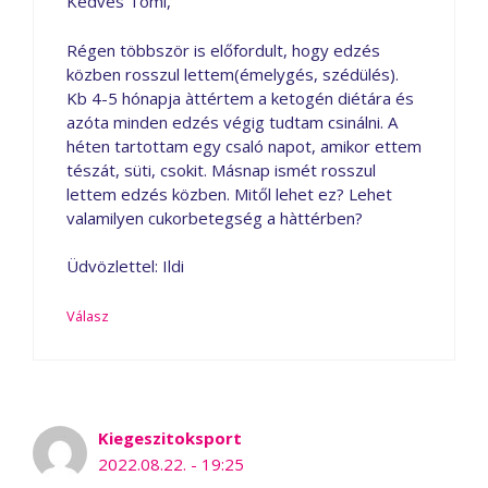
Kedves Tomi,
Régen többször is előfordult, hogy edzés
közben rosszul lettem(émelygés, szédülés).
Kb 4-5 hónapja àttértem a ketogén diétára és
azóta minden edzés végig tudtam csinálni. A
héten tartottam egy csaló napot, amikor ettem
tészát, süti, csokit. Másnap ismét rosszul
lettem edzés közben. Mitől lehet ez? Lehet
valamilyen cukorbetegség a hàttérben?
Üdvözlettel: Ildi
Válasz
Kiegeszitoksport
2022.08.22. - 19:25