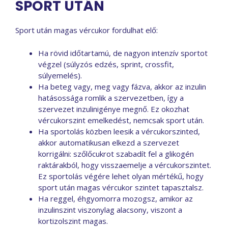
SPORT UTÁN
Sport után magas vércukor fordulhat elő:
Ha rövid időtartamú, de nagyon intenzív sportot
végzel (súlyzós edzés, sprint, crossfit,
súlyemelés).
Ha beteg vagy, meg vagy fázva, akkor az inzulin
hatásossága romlik a szervezetben, így a
szervezet inzulinigénye megnő. Ez okozhat
vércukorszint emelkedést, nemcsak sport után.
Ha sportolás közben leesik a vércukorszinted,
akkor automatikusan elkezd a szervezet
korrigálni: szőlőcukrot szabadít fel a glikogén
raktárakból, hogy visszaemelje a vércukorszintet.
Ez sportolás végére lehet olyan mértékű, hogy
sport után magas vércukor szintet tapasztalsz.
Ha reggel, éhgyomorra mozogsz, amikor az
inzulinszint viszonylag alacsony, viszont a
kortizolszint magas.