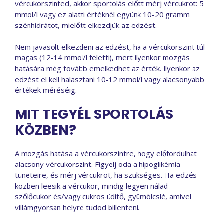
vércukorszinted, akkor sportolás előtt mérj vércukrot: 5
mmol/l vagy ez alatti értéknél együnk 10-20 gramm
szénhidrátot, mielőtt elkezdjük az edzést.
Nem javasolt elkezdeni az edzést, ha a vércukorszint túl
magas (12-14 mmol/l feletti), mert ilyenkor mozgás
hatására még tovább emelkedhet az érték. Ilyenkor az
edzést el kell halasztani 10-12 mmol/l vagy alacsonyabb
értékek méréséig.
MIT TEGYÉL SPORTOLÁS
KÖZBEN?
A mozgás hatása a vércukorszintre, hogy előfordulhat
alacsony vércukorszint. Figyelj oda a hipoglikémia
tüneteire, és mérj vércukrot, ha szükséges. Ha edzés
közben leesik a vércukor, mindig legyen nálad
szőlőcukor és/vagy cukros üdítő, gyümölcslé, amivel
villámgyorsan helyre tudod billenteni.