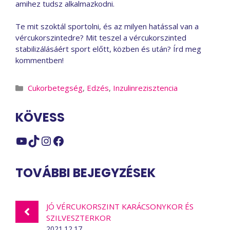
amihez tudsz alkalmazkodni.
Te mit szoktál sportolni, és az milyen hatással van a
vércukorszintedre? Mit teszel a vércukorszinted
stabilizálásáért sport előtt, közben és után? Írd meg
kommentben!
Kategória
Cukorbetegség
,
Edzés
,
Inzulinrezisztencia
KÖVESS
YouTube
TikTok
Instagram
Facebook
TOVÁBBI BEJEGYZÉSEK
JÓ VÉRCUKORSZINT KARÁCSONYKOR ÉS
SZILVESZTERKOR
2021.12.17.