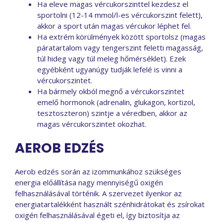
Ha eleve magas vércukorszinttel kezdesz el
sportolni (12-14 mmol/l-es vércukorszint felett),
akkor a sport után magas vércukor léphet fel.
Ha extrém körülmények között sportolsz (magas
páratartalom vagy tengerszint feletti magasság,
túl hideg vagy túl meleg hőmérséklet). Ezek
egyébként ugyanúgy tudják lefelé is vinni a
vércukorszintet.
Ha bármely okból megnő a vércukorszintet
emelő hormonok (adrenalin, glukagon, kortizol,
tesztoszteron) szintje a véredben, akkor az
magas vércukorszintet okozhat.
AEROB EDZÉS
Aerob edzés során az izommunkához szükséges
energia előállítása nagy mennyiségű oxigén
felhasználásával történik. A szervezet ilyenkor az
energiatartalékként használt szénhidrátokat és zsírokat
oxigén felhasználásával égeti el, így biztosítja az