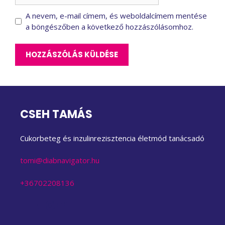
A nevem, e-mail címem, és weboldalcímem mentése
a böngészőben a következő hozzászólásomhoz.
CSEH TAMÁS
Cukorbeteg és inzulinrezisztencia életmód tanácsadó
tomi@diabnavigator.hu
+36702208136
YouTube
TikTok
Instagram
Facebook