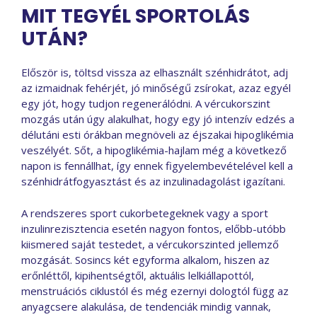
MIT TEGYÉL SPORTOLÁS
UTÁN?
Először is, töltsd vissza az elhasznált szénhidrátot, adj
az izmaidnak fehérjét, jó minőségű zsírokat, azaz egyél
egy jót, hogy tudjon regenerálódni. A vércukorszint
mozgás után úgy alakulhat, hogy egy jó intenzív edzés a
délutáni esti órákban megnöveli az éjszakai hipoglikémia
veszélyét. Sőt, a hipoglikémia-hajlam még a következő
napon is fennállhat, így ennek figyelembevételével kell a
szénhidrátfogyasztást és az inzulinadagolást igazítani.
A rendszeres sport cukorbetegeknek vagy a sport
inzulinrezisztencia esetén nagyon fontos, előbb-utóbb
kiismered saját testedet, a vércukorszinted jellemző
mozgását. Sosincs két egyforma alkalom, hiszen az
erőnléttől, kipihentségtől, aktuális lelkiállapottól,
menstruációs ciklustól és még ezernyi dologtól függ az
anyagcsere alakulása, de tendenciák mindig vannak,