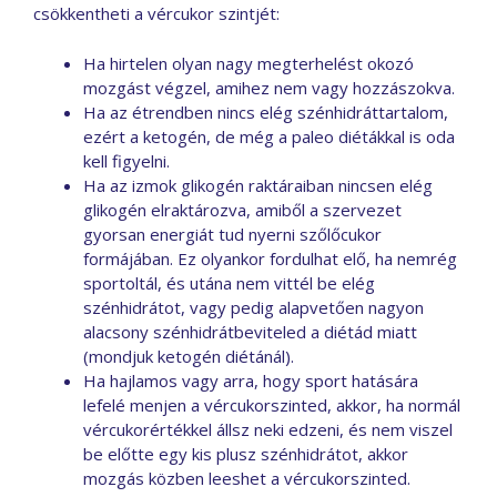
csökkentheti a vércukor szintjét:
Ha hirtelen olyan nagy megterhelést okozó
mozgást végzel, amihez nem vagy hozzászokva.
Ha az étrendben nincs elég szénhidráttartalom,
ezért a ketogén, de még a paleo diétákkal is oda
kell figyelni.
Ha az izmok glikogén raktáraiban nincsen elég
glikogén elraktározva, amiből a szervezet
gyorsan energiát tud nyerni szőlőcukor
formájában. Ez olyankor fordulhat elő, ha nemrég
sportoltál, és utána nem vittél be elég
szénhidrátot, vagy pedig alapvetően nagyon
alacsony szénhidrátbeviteled a diétád miatt
(mondjuk ketogén diétánál).
Ha hajlamos vagy arra, hogy sport hatására
lefelé menjen a vércukorszinted, akkor, ha normál
vércukorértékkel állsz neki edzeni, és nem viszel
be előtte egy kis plusz szénhidrátot, akkor
mozgás közben leeshet a vércukorszinted.