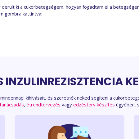
r derült ki a cukorbetegségem, hogyan fogadtam el a betegségem
m gombra kattintva:
 INZULINREZISZTENCIA KE
mindennapi kihívásait, és szeretnék neked segíteni a cukorbetegs
 tanácsadás
,
étrendtervezés
vagy
edzésterv készítés
ügyében, s