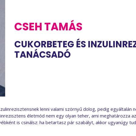
CSEH TAMÁS
CUKORBETEG ÉS INZULINRE
TANÁCSADÓ
zulinrezisztensnek lenni valami szörnyű dolog, pedig egyáltalán
inrezisztens életmód nem egy olyan teher, ami meghatározza az
ként is csinálsz: ha betartasz pár szabályt, akkor ugyanúgy tudsz 