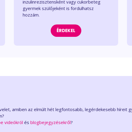
inzulinrezisztensként vagy cukorbeteg
gyermek szülőjeként is fordulhatsz
hozzám.
ÉRDEKEL
evelet, amiben az elmúlt hét legfontosabb, legérdekesebb híreit
an?
e videókról
és
blogbejegyzésekről
?