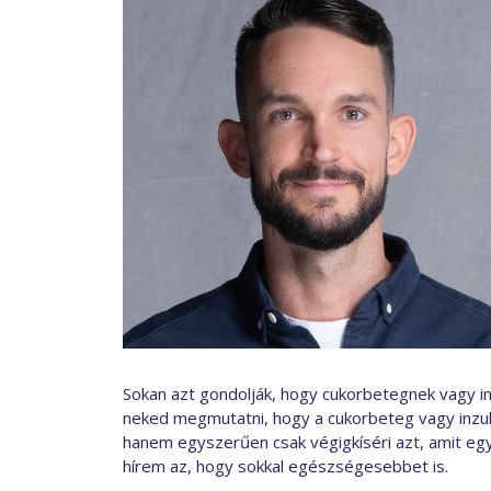
Sokan azt gondolják, hogy cukorbetegnek vagy in
neked megmutatni, hogy a cukorbeteg vagy inzul
hanem egyszerűen csak végigkíséri azt, amit egyéb
hírem az, hogy sokkal egészségesebbet is.