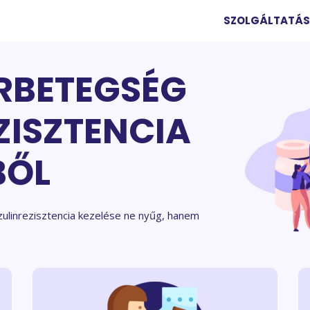
SZOLGÁLTATÁ
RBETEGSÉG
ZISZTENCIA
BŐL
zulinrezisztencia kezelése ne nyűg, hanem