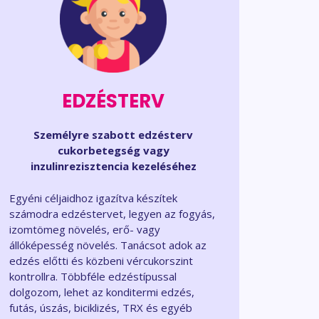
EDZÉSTERV
Személyre szabott edzésterv
cukorbetegség vagy
inzulinrezisztencia kezeléséhez
Egyéni céljaidhoz igazítva készítek
számodra edzéstervet, legyen az fogyás,
izomtömeg növelés, erő- vagy
állóképesség növelés. Tanácsot adok az
edzés előtti és közbeni vércukorszint
kontrollra. Többféle edzéstípussal
dolgozom, lehet az konditermi edzés,
futás, úszás, biciklizés, TRX és egyéb