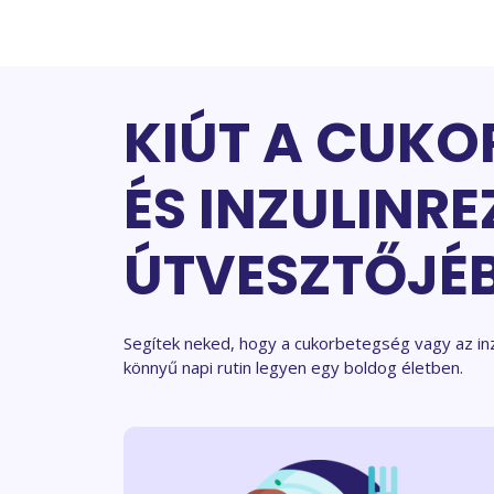
Kilépés
a
tartalomba
KIÚT A CUKO
ÉS INZULINRE
ÚTVESZTŐJÉ
Segítek neked, hogy a cukorbetegség vagy az in
könnyű napi rutin legyen egy boldog életben.