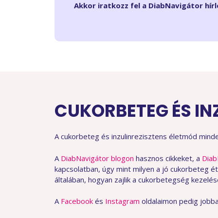
Akkor iratkozz fel a DiabNavigátor hírl
CUKORBETEG ÉS IN
A cukorbeteg és inzulinrezisztens életmód mind
A
DiabNavigátor blogon
hasznos cikkeket, a
Diab
kapcsolatban, úgy mint milyen a jó cukorbeteg ét
általában, hogyan zajlik a cukorbetegség kezelés
A
Facebook
és
Instagram
oldalaimon pedig jobb