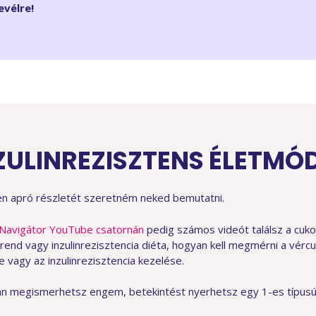
evélre!
ZULINREZISZTENS ÉLETMÓ
en apró részletét szeretném neked bemutatni.
Navigátor YouTube csatornán
pedig számos videót találsz a cuko
rend vagy inzulinrezisztencia diéta, hogyan kell megmérni a vércu
e vagy az inzulinrezisztencia kezelése.
an megismerhetsz engem, betekintést nyerhetsz egy 1-es típusú