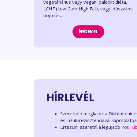
vegetáriánus vagy vegán, paleolit diéta,
LCHF (Low Carb High Fat), vagy időszakos
böjtölés.
ÉRDEKEL
HÍRLEVÉL
Szeretnéd megkapni a DiabInfo hírl
és inzulinrezisztenciával kapcsolatb
Értesülni szeretnl a legújabb
YouTub