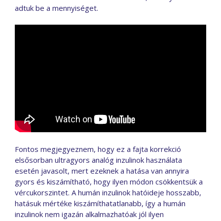
adtuk be a mennyiséget.
Fontos megjegyeznem, hogy ez a fajta korrekció
elsősorban ultragyors analóg inzulinok használata
esetén javasolt, mert ezeknek a hatása van annyira
gyors és kiszámítható, hogy ilyen módon csökkentsük a
vércukorszintet. A humán inzulinok hatóideje hosszabb,
hatásuk mértéke kiszámíthatatlanabb, így a humán
inzulinok nem igazán alkalmazhatóak jól ilyen