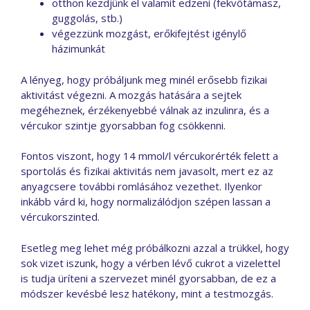
otthon kezdjünk el valamit edzeni (fekvőtámasz,
guggolás, stb.)
végezzünk mozgást, erőkifejtést igénylő
házimunkát
A lényeg, hogy próbáljunk meg minél erősebb fizikai
aktivitást végezni. A mozgás hatására a sejtek
megéheznek, érzékenyebbé válnak az inzulinra, és a
vércukor szintje gyorsabban fog csökkenni.
Fontos viszont, hogy 14 mmol/l vércukorérték felett a
sportolás és fizikai aktivitás nem javasolt, mert ez az
anyagcsere további romlásához vezethet. Ilyenkor
inkább várd ki, hogy normalizálódjon szépen lassan a
vércukorszinted.
Esetleg meg lehet még próbálkozni azzal a trükkel, hogy
sok vizet iszunk, hogy a vérben lévő cukrot a vizelettel
is tudja üríteni a szervezet minél gyorsabban, de ez a
módszer kevésbé lesz hatékony, mint a testmozgás.