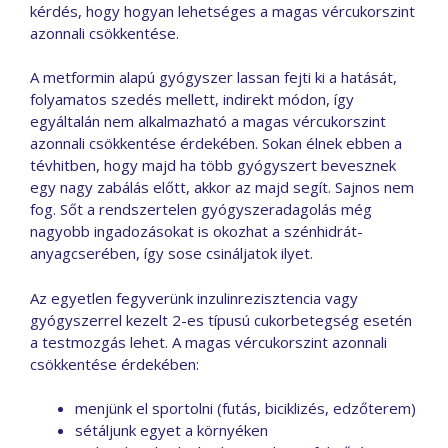
kérdés, hogy hogyan lehetséges a magas vércukorszint
azonnali csökkentése.
A metformin alapú gyógyszer lassan fejti ki a hatását,
folyamatos szedés mellett, indirekt módon, így
egyáltalán nem alkalmazható a magas vércukorszint
azonnali csökkentése érdekében. Sokan élnek ebben a
tévhitben, hogy majd ha több gyógyszert bevesznek
egy nagy zabálás előtt, akkor az majd segít. Sajnos nem
fog. Sőt a rendszertelen gyógyszeradagolás még
nagyobb ingadozásokat is okozhat a szénhidrát-
anyagcserében, így sose csináljatok ilyet.
Az egyetlen fegyverünk inzulinrezisztencia vagy
gyógyszerrel kezelt 2-es típusú cukorbetegség esetén
a testmozgás lehet. A magas vércukorszint azonnali
csökkentése érdekében:
menjünk el sportolni (futás, biciklizés, edzőterem)
sétáljunk egyet a környéken