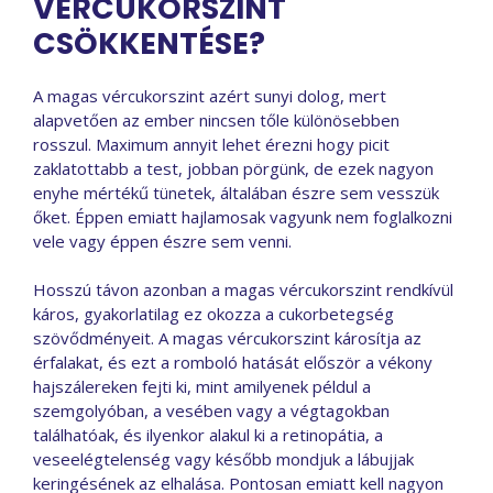
VÉRCUKORSZINT
CSÖKKENTÉSE?
A magas vércukorszint azért sunyi dolog, mert
alapvetően az ember nincsen tőle különösebben
rosszul. Maximum annyit lehet érezni hogy picit
zaklatottabb a test, jobban pörgünk, de ezek nagyon
enyhe mértékű tünetek, általában észre sem vesszük
őket. Éppen emiatt hajlamosak vagyunk nem foglalkozni
vele vagy éppen észre sem venni.
Hosszú távon azonban a magas vércukorszint rendkívül
káros, gyakorlatilag ez okozza a cukorbetegség
szövődményeit. A magas vércukorszint károsítja az
érfalakat, és ezt a romboló hatását először a vékony
hajszálereken fejti ki, mint amilyenek példul a
szemgolyóban, a vesében vagy a végtagokban
találhatóak, és ilyenkor alakul ki a retinopátia, a
veseelégtelenség vagy később mondjuk a lábujjak
keringésének az elhalása. Pontosan emiatt kell nagyon