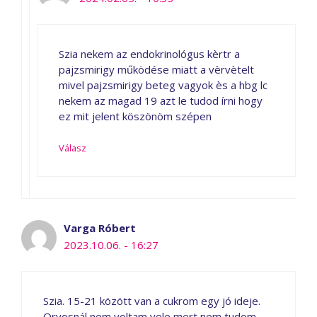
Szia nekem az endokrinológus kèrtr a
pajzsmirigy működése miatt a vèrvètelt
mivel pajzsmirigy beteg vagyok ès a hbg lc
nekem az magad 19 azt le tudod írni hogy
ez mit jelent köszönöm szépen
Válasz
Varga Róbert
2023.10.06. - 16:27
Szia. 15-21 között van a cukrom egy jó ideje.
Orvosnál nem voltam vele mert nem tudom