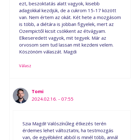
ezt, beszoktatás alatt vagyok, kisebb
adagokkal kezdjük, de a cukrom 15-17 között
van. Nem értem az okát. Két hete a mozgásom
is több, a diétára is jobban figyelek, mert az
Ozempictől kicsit csökkent az étvágyam.
Elkeseredett vagyok, mit tegyek. Már az
orvosom sem tud lassan mit kezdeni velem.
Köszönöm válaszát. Magdi
Válasz
Tomi
2024.02.16. - 07:55
Szia Magdi! Valószínűleg étkezés terén
érdemes lehet változtatni, ha testmozgás
van, de egyébként abból is minél több, annál