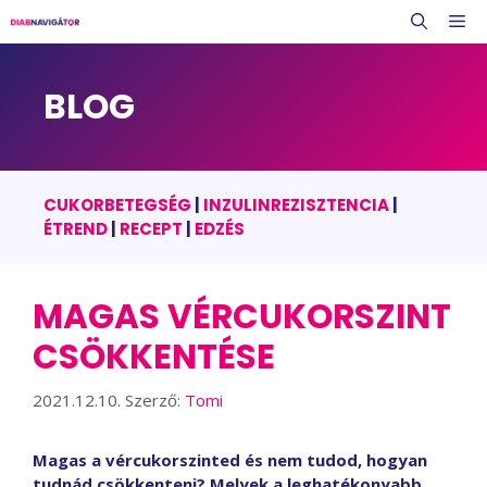
Kilépés
M
a
tartalomba
BLOG
CUKORBETEGSÉG
|
INZULINREZISZTENCIA
|
ÉTREND
|
RECEPT
|
EDZÉS
MAGAS VÉRCUKORSZINT
CSÖKKENTÉSE
2021.12.10.
Szerző:
Tomi
Magas a vércukorszinted és nem tudod, hogyan
tudnád csökkenteni? Melyek a leghatékonyabb