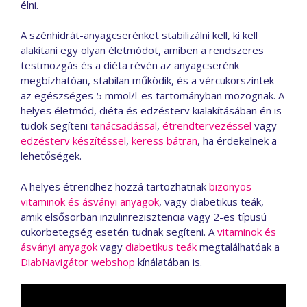
élni.
A szénhidrát-anyagcserénket stabilizálni kell, ki kell
alakítani egy olyan életmódot, amiben a rendszeres
testmozgás és a diéta révén az anyagcserénk
megbízhatóan, stabilan működik, és a vércukorszintek
az egészséges 5 mmol/l-es tartományban mozognak. A
helyes életmód, diéta és edzésterv kialakításában én is
tudok segíteni
tanácsadással
,
étrendtervezéssel
vagy
edzésterv készítéssel
,
keress bátran
, ha érdekelnek a
lehetőségek.
A helyes étrendhez hozzá tartozhatnak
bizonyos
vitaminok és ásványi anyagok
, vagy diabetikus teák,
amik elsősorban inzulinrezisztencia vagy 2-es típusú
cukorbetegség esetén tudnak segíteni. A
vitaminok és
ásványi anyagok
vagy
diabetikus teák
megtalálhatóak a
DiabNavigátor webshop
kínálatában is.