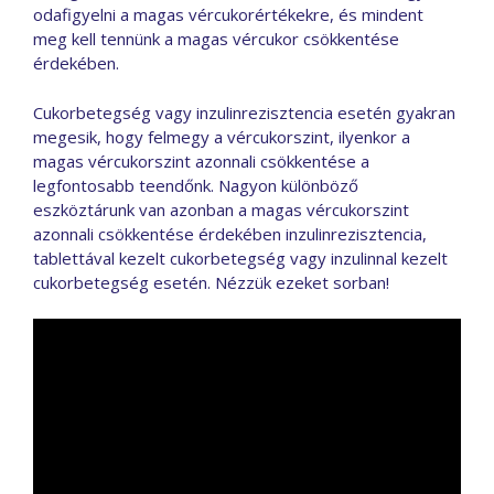
odafigyelni a magas vércukorértékekre, és mindent
meg kell tennünk a magas vércukor csökkentése
érdekében.
Cukorbetegség vagy inzulinrezisztencia esetén gyakran
megesik, hogy felmegy a vércukorszint, ilyenkor a
magas vércukorszint azonnali csökkentése a
legfontosabb teendőnk. Nagyon különböző
eszköztárunk van azonban a magas vércukorszint
azonnali csökkentése érdekében inzulinrezisztencia,
tablettával kezelt cukorbetegség vagy inzulinnal kezelt
cukorbetegség esetén. Nézzük ezeket sorban!