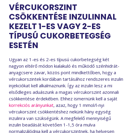
VÉRCUKORSZINT
CSÖKKENTÉSE INZULINNAL
KEZELT 1-ES VAGY 2-ES
TÍPUSÚ CUKORBETEGSÉG
ESETÉN
Ugyan az 1-es és 2-es típusú cukorbetegség két
nagyon eltérő módon kialakuló és működő szénhidrát-
anyagcsere zavar, közös pont mindkettőben, hogy a
vércukorszintek kordában tartásához rendszeres inzulin
injekciókat kell alkalmaznunk. Így az inzulin lesz a mi
elsődleges aduászunk a magas vércukorszint azonnali
csökkentése érdekében. Ehhez ismernünk kell a saját
korrekciós arányunkat
, azaz, hogy 1 mmol/l-nyi
vércukorszint csökkentéshez nekünk hány egység
inzulinra van szükségünk. A megfelelő mennyiségű
inzulin beadását követően 1-1,5 óra mulva
normalizálódnia kell a vércukorszintnek, ha helyesen