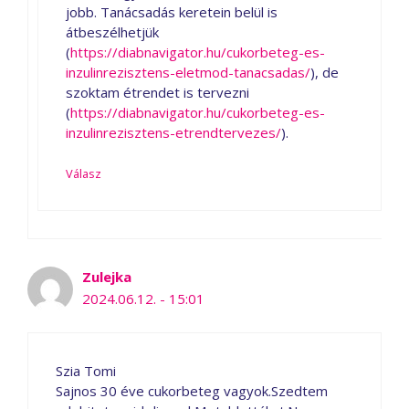
jobb. Tanácsadás keretein belül is
átbeszélhetjük
(
https://diabnavigator.hu/cukorbeteg-es-
inzulinrezisztens-eletmod-tanacsadas/
), de
szoktam étrendet is tervezni
(
https://diabnavigator.hu/cukorbeteg-es-
inzulinrezisztens-etrendtervezes/
).
Válasz
Zulejka
2024.06.12. - 15:01
Szia Tomi
Sajnos 30 éve cukorbeteg vagyok.Szedtem