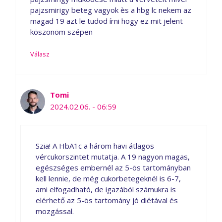
pajzsmirigy beteg vagyok ès a hbg lc nekem az
magad 19 azt le tudod írni hogy ez mit jelent
köszönöm szépen
Válasz
Tomi
2024.02.06. - 06:59
Szia! A HbA1c a három havi átlagos
vércukorszintet mutatja. A 19 nagyon magas,
egészséges embernél az 5-ös tartományban
kell lennie, de még cukorbetegeknél is 6-7,
ami elfogadható, de igazából számukra is
elérhető az 5-ös tartomány jó diétával és
mozgással.