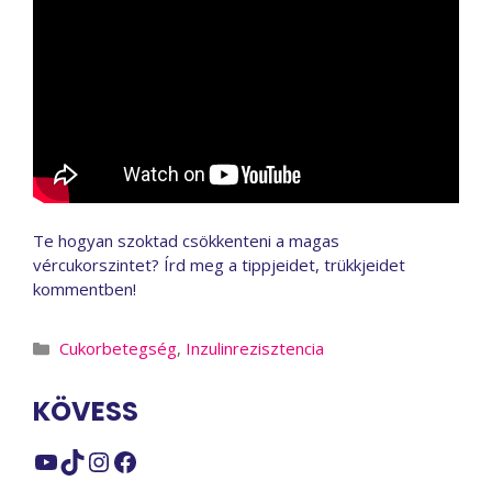
Te hogyan szoktad csökkenteni a magas
vércukorszintet? Írd meg a tippjeidet, trükkjeidet
kommentben!
Kategória
Cukorbetegség
,
Inzulinrezisztencia
KÖVESS
YouTube
TikTok
Instagram
Facebook