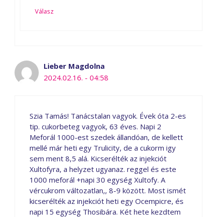
Válasz
Lieber Magdolna
2024.02.16. - 04:58
Szia Tamás! Tanácstalan vagyok. Évek óta 2-es
tip. cukorbeteg vagyok, 63 éves. Napi 2
Meforál 1000-est szedek állandóan, de kellett
mellé már heti egy Trulicity, de a cukorm igy
sem ment 8,5 alá. Kicserélték az injekciót
Xultofyra, a helyzet ugyanaz. reggel és este
1000 meforál +napi 30 egység Xultofy. A
vércukrom változatlan,, 8-9 között. Most ismét
kicserélték az injekciót heti egy Ocempicre, és
napi 15 egység Thosibára. Két hete kezdtem