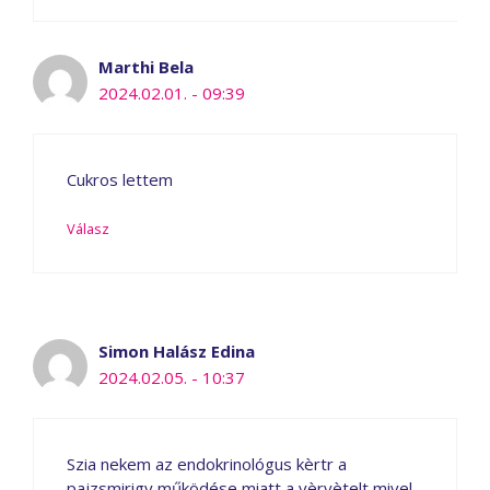
Marthi Bela
2024.02.01. - 09:39
Cukros lettem
Válasz
Simon Halász Edina
2024.02.05. - 10:37
Szia nekem az endokrinológus kèrtr a
pajzsmirigy működése miatt a vèrvètelt mivel