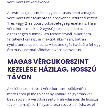
vércukorszint korrekcióra.
A testmozgás szintén nagyon hatásos lehet a magas
vércukorszint csökkentése érdekében inzulinnal kezelt
1-es vagy 2-es típusú cukorbetegség esetén is. Ha a
vércukorszintünk 1-2 egységgel magasabb az
egészséges 5 mmol/l-es tartománynál, akkor nem
feltétlenül kell inzulin injekciót alkalmazni, bátran
nyúlhatunk a sporthoz is. A testmozgás hatására fél-egy
óra múlva normalizálódhat a vércukorszintünk.
MAGAS VÉRCUKORSZINT
KEZELÉSE HÁZILAG, HOSSZÚ
TÁVON
Az előbb ismertetett vércukorszint csökkentési
módszerek jó megoldást nyújtanak, ha gyorsan kell
beavatkozni a vércukorszintünk alakulásába, de hosszú
távon nem ajánlott folyamatosan ezzel a módszerrel