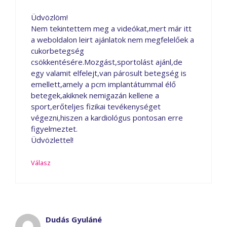
Üdvözlöm!
Nem tekintettem meg a videókat,mert már itt
a weboldalon leirt ajánlatok nem megfelelőek a
cukorbetegség
csökkentésére.Mozgást,sportolást ajánl,de
egy valamit elfelejt,van párosult betegség is
emellett,amely a pcm implantátummal élő
betegek,akiknek nemigazán kellene a
sport,erőteljes fizikai tevékenységet
végezni,hiszen a kardiológus pontosan erre
figyelmeztet.
Üdvözlettel!
Válasz
Dudás Gyuláné