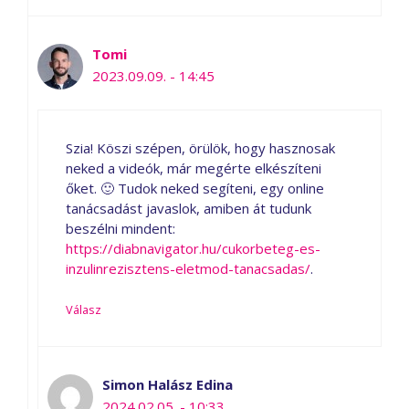
Tomi
2023.09.09. - 14:45
Szia! Köszi szépen, örülök, hogy hasznosak
neked a videók, már megérte elkészíteni
őket. 🙂 Tudok neked segíteni, egy online
tanácsadást javaslok, amiben át tudunk
beszélni mindent:
https://diabnavigator.hu/cukorbeteg-es-
inzulinrezisztens-eletmod-tanacsadas/
.
Válasz
Simon Halász Edina
2024.02.05. - 10:33