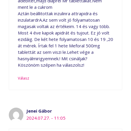
adebitet,majd diaprel Mr tablettákat.Nem
ment le a cukrom
Aztán beállitottak inzulinra attrapidra és
inzulatardrA.Az sem volt jó folyamatosan
magasak voltak az értékeim. 14 és vagy több.
Most 4 éve kapok apidrát és tujout. Ez jó volt
ezidáig. De két hete folyamatosan 10 és 19 ,20
át mérek. Írtak fel 1 hete Meforal 500mg
tablettát az sem viszi le.Lehet vége a
hasnyálmirigyemnek.! Mit csináljak?
Köszönöm szépen ha válaszolsz!
Válasz
Jenei Gábor
2024.07.27. - 11:05