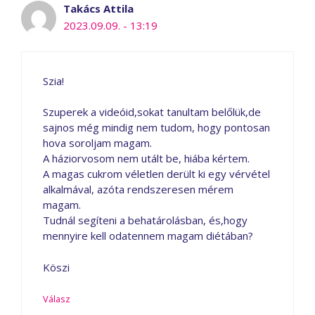
Takács Attila
2023.09.09. - 13:19
Szia!
Szuperek a videóid,sokat tanultam belőlük,de
sajnos még mindig nem tudom, hogy pontosan
hova soroljam magam.
A háziorvosom nem utált be, hiába kértem.
A magas cukrom véletlen derült ki egy vérvétel
alkalmával, azóta rendszeresen mérem
magam.
Tudnál segíteni a behatárolásban, és,hogy
mennyire kell odatennem magam diétában?
Köszi
Válasz